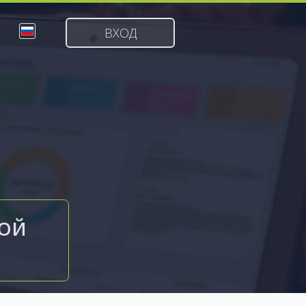
ВХОД
КОЙ