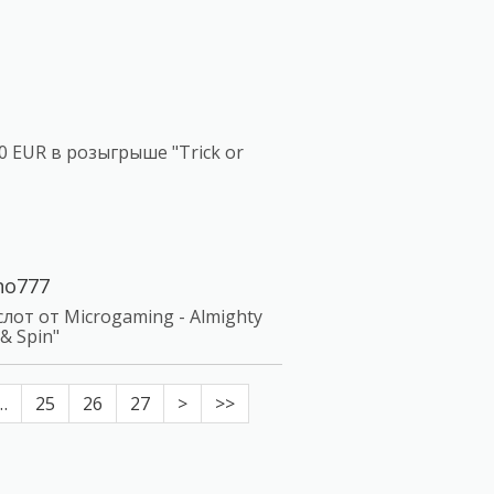
 EUR в розыгрыше "Trick or
no777
от от Microgaming - Almighty
& Spin"
…
25
26
27
>
>>