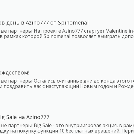
в день в Azino777 от Spinomenal
е партнеры! На проекте Azino777 стартует Valentine in
 в рамках которой Spinomenal позволяет выиграть допо
ождеством!
е партнеры! Остались считанные дни до конца этого го
ши поздравить вас с наступающий Новым годом и Рожде
ig Sale на Azino777
е партнеры! Big Sale - это внутриигровая акция, в рам
дку на покупку функции 10 бесплатных вращений. Период