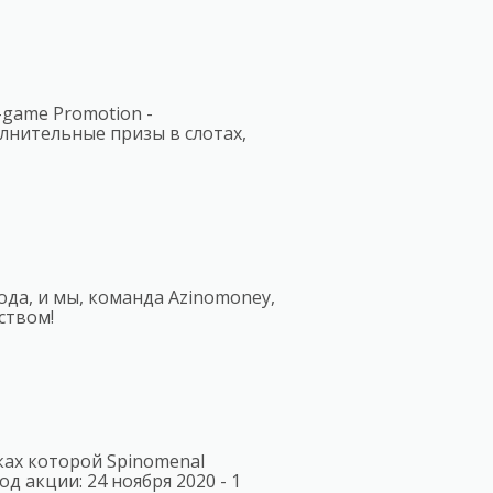
-game Promotion -
лнительные призы в слотах,
да, и мы, команда Azinomoney,
ством!
ках которой Spinomenal
 акции: 24 ноября 2020 - 1