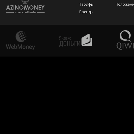
Тарифы
Положени
Бренды