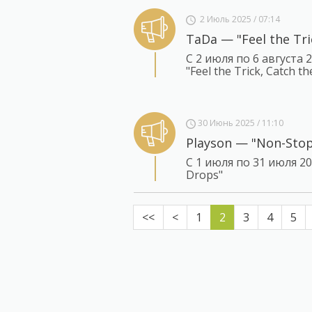
2 Июль 2025 / 07:14
TaDa — "Feel the Tri
С 2 июля по 6 августа
"Feel the Trick, Catch th
30 Июнь 2025 / 11:10
Playson — "Non-Stop
С 1 июля по 31 июля 2
Drops"
<<
<
1
2
3
4
5