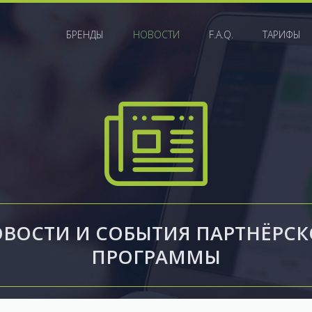
БРЕНДЫ
НОВОСТИ
F.A.Q.
ТАРИФЫ
ВОСТИ И СОБЫТИЯ ПАРТНЁРС
ПРОГРАММЫ