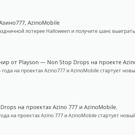
 Азино777, AzinoMobile
аздничной лотерее Halloween и получите шанс выиграть
ир от Playson — Non Stop Drops на проекте Azin
5 года на проектах Azino777 и AzinoMobile стартует нов
Drops на проектах Azino 777 и AzinoMobile.
 года на проектах Azino 777 и AzinoMobile стартует нов