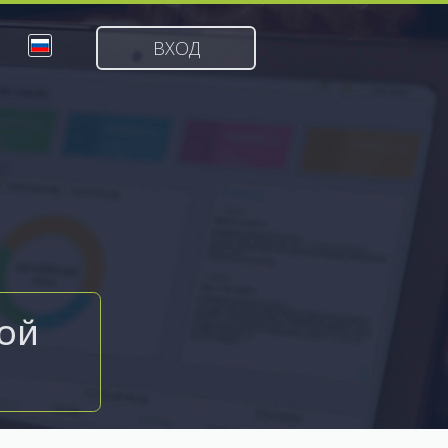
ВХОД
КОЙ