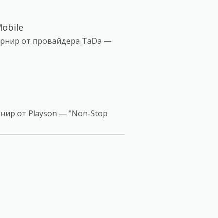
Mobile
 турнир от провайдера TaDa —
рнир от Playson — "Non-Stop