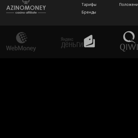
Тарифы
Положени
Бренды