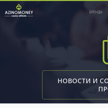
БРЕНДЫ
НОВОСТИ И С
П