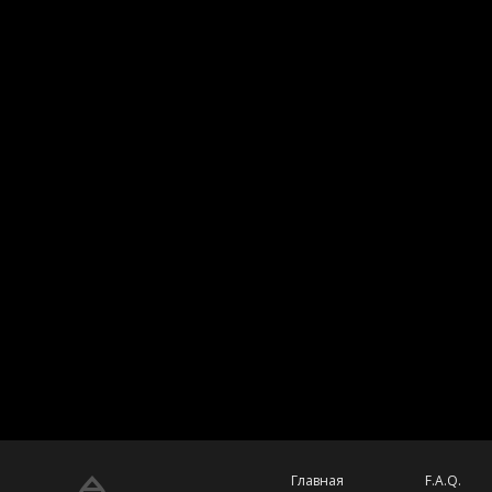
Главная
F.A.Q.