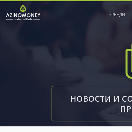
БРЕНДЫ
НОВОСТИ И С
П