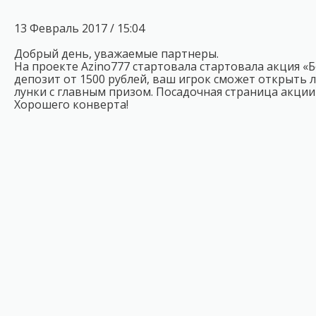
13 Февраль 2017 / 15:04
Добрый день, уважаемые партнеры.
На проекте Azino777 стартовала стартовала акция «Б
депозит от 1500 рублей, ваш игрок сможет открыть 
лунки с главным призом. Посадочная страница акци
Хорошего конверта!